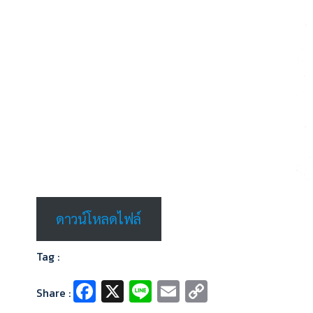
ดาวน์โหลดไฟล์
Tag :
Fa
X
Li
E
C
Share :