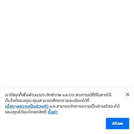
เราใช้คุกกี้เพื่อพัฒนาประสิทธิภาพ และประสบการณ์ที่ดีในการใช้
เว็บไซต์ของคุณ คุณสามารถศึกษารายละเอียดได้ที่
นโยบายความเป็นส่วนตัว
และสามารถจัดการความเป็นส่วนตัวเองได้
©2024 Copyright Institute of Dermatology Thailand
ของคุณได้เองโดยคลิกที่
ตั้งค่า
นโยบายการคุ้มครองข้อมูลส่วนบุคคล
นโยบายคุกกี้
ข้อตกลงการใช้งาน
Allow
Visitor [ahc_total_visits]