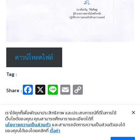
ดาวน์โหลดไฟล์
Tag :
Fa
X
Li
E
C
Share :
ce
n
m
o
b
e
ai
p
เราใช้คุกกี้เพื่อพัฒนาประสิทธิภาพ และประสบการณ์ที่ดีในการใช้
o
l
y
เว็บไซต์ของคุณ คุณสามารถศึกษารายละเอียดได้ที่
นโยบายความเป็นส่วนตัว
และสามารถจัดการความเป็นส่วนตัวเองได้
o
Li
©2024 Copyright Institute of Dermatology Thailand
ของคุณได้เองโดยคลิกที่
ตั้งค่า
นโยบายการคุ้มครองข้อมูลส่วนบุคคล
k
n
นโยบายคุกกี้
ข้อตกลงการใช้งาน