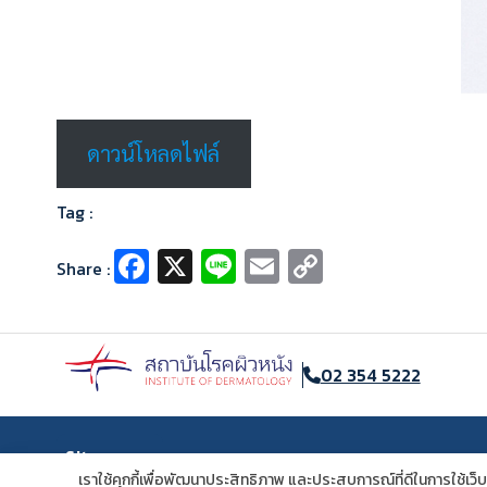
ดาวน์โหลดไฟล์
Tag :
Fa
X
Li
E
C
Share :
ce
n
m
o
b
e
ai
p
o
l
y
02 354 5222
o
Li
k
n
Site map
k
เราใช้คุกกี้เพื่อพัฒนาประสิทธิภาพ และประสบการณ์ที่ดีในการใช้เ