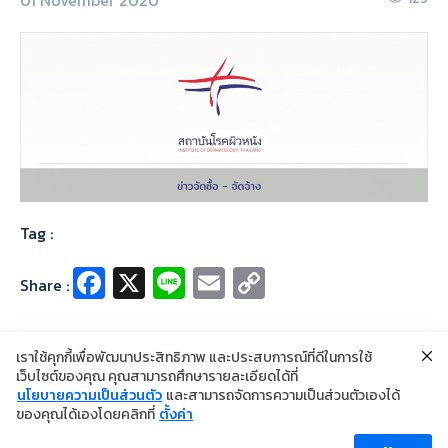
Tag :
Fa
X
Li
E
C
Share :
ce
n
m
o
b
e
ai
p
เราใช้คุกกี้เพื่อพัฒนาประสิทธิภาพ และประสบการณ์ที่ดีในการใช้
o
l
y
เว็บไซต์ของคุณ คุณสามารถศึกษารายละเอียดได้ที่
นโยบายความเป็นส่วนตัว
และสามารถจัดการความเป็นส่วนตัวเองได้
o
Li
©2024 Copyright Institute of Dermatology Thailand
ของคุณได้เองโดยคลิกที่
ตั้งค่า
นโยบายการคุ้มครองข้อมูลส่วนบุคคล
k
n
นโยบายคุกกี้
ข้อตกลงการใช้งาน