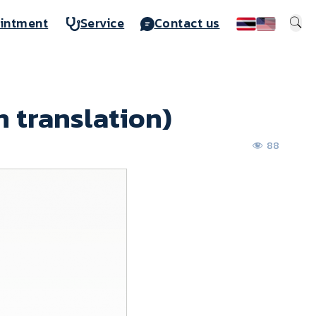
intment
Service
Contact us
n translation)
88