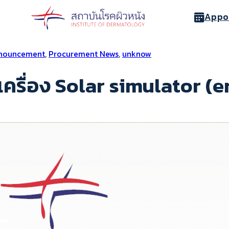
Appo
nnouncement
,
Procurement News
,
unknow
ครื่อง Solar simulator (e