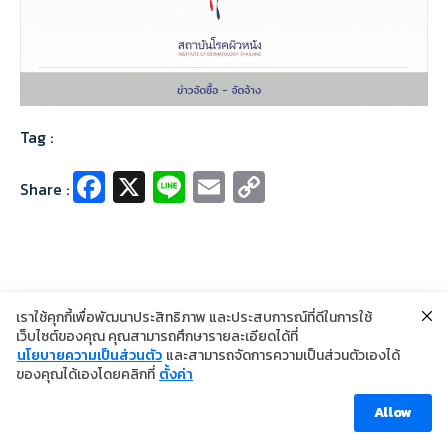
Tag :
Fa
X
Li
E
C
Share :
ce
n
m
o
b
e
ai
p
o
l
y
o
Li
เราใช้คุกกี้เพื่อพัฒนาประสิทธิภาพ และประสบการณ์ที่ดีในการใช้
k
n
เว็บไซต์ของคุณ คุณสามารถศึกษารายละเอียดได้ที่
นโยบายความเป็นส่วนตัว
และสามารถจัดการความเป็นส่วนตัวเองได้
©2024 Copyright Institute of Dermatology Thailand
k
ของคุณได้เองโดยคลิกที่
ตั้งค่า
นโยบายการคุ้มครองข้อมูลส่วนบุคคล
นโยบายคุกกี้
ข้อตกลงการใช้งาน
Allow
Visitor [ahc_total_visits]