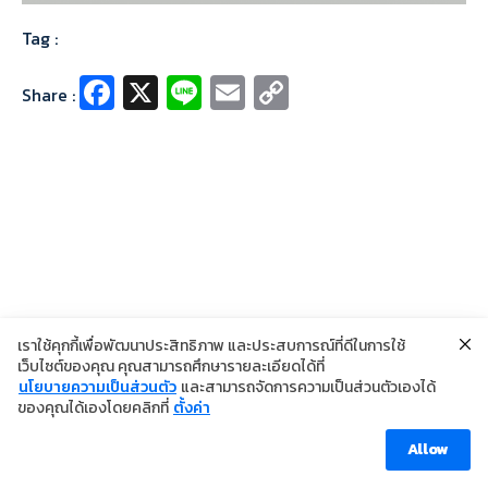
Tag :
Fa
X
Li
E
C
Share :
ce
n
m
o
b
e
ai
p
o
l
y
o
Li
k
n
k
เราใช้คุกกี้เพื่อพัฒนาประสิทธิภาพ และประสบการณ์ที่ดีในการใช้
เว็บไซต์ของคุณ คุณสามารถศึกษารายละเอียดได้ที่
นโยบายความเป็นส่วนตัว
และสามารถจัดการความเป็นส่วนตัวเองได้
©2024 Copyright Institute of Dermatology Thailand
ของคุณได้เองโดยคลิกที่
ตั้งค่า
นโยบายการคุ้มครองข้อมูลส่วนบุคคล
นโยบายคุกกี้
ข้อตกลงการใช้งาน
Allow
Visitor [ahc_total_visits]