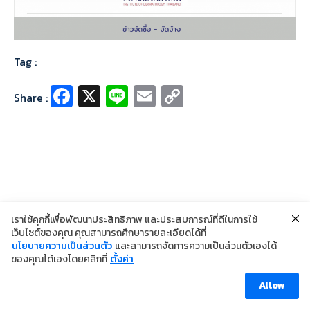
Tag :
Fa
X
Li
E
C
Share :
ce
n
m
o
b
e
ai
p
o
l
y
o
Li
k
n
k
เราใช้คุกกี้เพื่อพัฒนาประสิทธิภาพ และประสบการณ์ที่ดีในการใช้
เว็บไซต์ของคุณ คุณสามารถศึกษารายละเอียดได้ที่
นโยบายความเป็นส่วนตัว
และสามารถจัดการความเป็นส่วนตัวเองได้
©2024 Copyright Institute of Dermatology Thailand
ของคุณได้เองโดยคลิกที่
ตั้งค่า
นโยบายการคุ้มครองข้อมูลส่วนบุคคล
นโยบายคุกกี้
ข้อตกลงการใช้งาน
Allow
Visitor [ahc_total_visits]