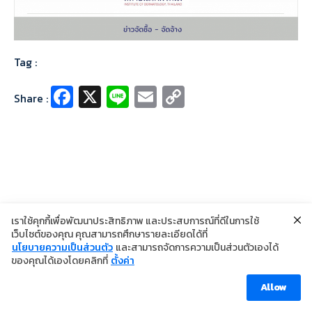
Tag :
Fa
X
Li
E
C
Share :
ce
n
m
o
b
e
ai
p
o
l
y
o
Li
k
n
เราใช้คุกกี้เพื่อพัฒนาประสิทธิภาพ และประสบการณ์ที่ดีในการใช้
k
เว็บไซต์ของคุณ คุณสามารถศึกษารายละเอียดได้ที่
นโยบายความเป็นส่วนตัว
และสามารถจัดการความเป็นส่วนตัวเองได้
©2024 Copyright Institute of Dermatology Thailand
ของคุณได้เองโดยคลิกที่
ตั้งค่า
นโยบายการคุ้มครองข้อมูลส่วนบุคคล
นโยบายคุกกี้
ข้อตกลงการใช้งาน
Allow
Visitor [ahc_total_visits]