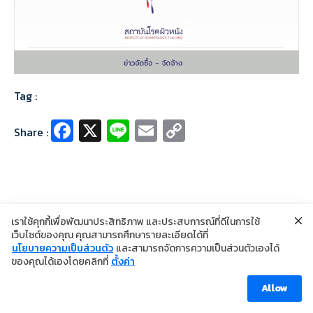
Tag :
Fa
X
Li
E
C
Share :
ce
n
m
o
b
e
ai
p
o
l
y
o
Li
เราใช้คุกกี้เพื่อพัฒนาประสิทธิภาพ และประสบการณ์ที่ดีในการใช้
k
n
เว็บไซต์ของคุณ คุณสามารถศึกษารายละเอียดได้ที่
นโยบายความเป็นส่วนตัว
และสามารถจัดการความเป็นส่วนตัวเองได้
©2024 Copyright Institute of Dermatology Thailand
k
ของคุณได้เองโดยคลิกที่
ตั้งค่า
นโยบายการคุ้มครองข้อมูลส่วนบุคคล
นโยบายคุกกี้
ข้อตกลงการใช้งาน
Allow
Visitor [ahc_total_visits]