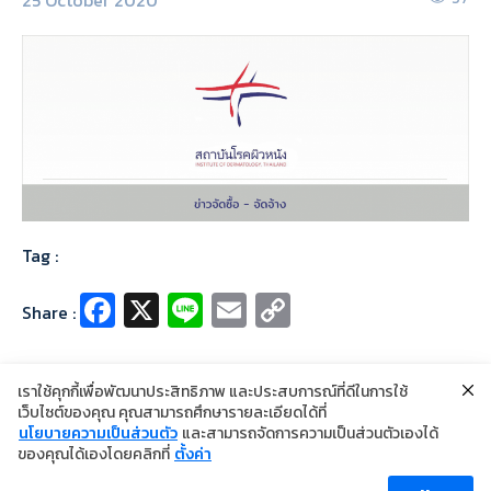
Tag :
Fa
X
Li
E
C
Share :
ce
n
m
o
b
e
ai
p
เราใช้คุกกี้เพื่อพัฒนาประสิทธิภาพ และประสบการณ์ที่ดีในการใช้
o
l
y
เว็บไซต์ของคุณ คุณสามารถศึกษารายละเอียดได้ที่
นโยบายความเป็นส่วนตัว
และสามารถจัดการความเป็นส่วนตัวเองได้
o
Li
©2024 Copyright Institute of Dermatology Thailand
ของคุณได้เองโดยคลิกที่
ตั้งค่า
นโยบายการคุ้มครองข้อมูลส่วนบุคคล
k
n
นโยบายคุกกี้
ข้อตกลงการใช้งาน