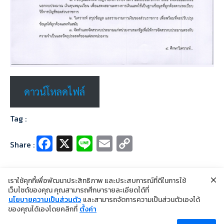
ดาวน์โหลดไฟล์
Tag :
Fa
X
Li
E
C
Share :
ce
n
m
o
b
e
ai
p
เราใช้คุกกี้เพื่อพัฒนาประสิทธิภาพ และประสบการณ์ที่ดีในการใช้
o
l
y
เว็บไซต์ของคุณ คุณสามารถศึกษารายละเอียดได้ที่
นโยบายความเป็นส่วนตัว
และสามารถจัดการความเป็นส่วนตัวเองได้
o
Li
©2024 Copyright Institute of Dermatology Thailand
ของคุณได้เองโดยคลิกที่
ตั้งค่า
นโยบายการคุ้มครองข้อมูลส่วนบุคคล
k
n
นโยบายคุกกี้
ข้อตกลงการใช้งาน