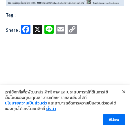
Tag :
Fa
X
Li
E
C
Share :
ce
n
m
o
b
e
ai
p
o
l
y
o
Li
k
n
k
เราใช้คุกกี้เพื่อพัฒนาประสิทธิภาพ และประสบการณ์ที่ดีในการใช้
เว็บไซต์ของคุณ คุณสามารถศึกษารายละเอียดได้ที่
นโยบายความเป็นส่วนตัว
และสามารถจัดการความเป็นส่วนตัวเองได้
©2024 Copyright Institute of Dermatology Thailand
ของคุณได้เองโดยคลิกที่
ตั้งค่า
นโยบายการคุ้มครองข้อมูลส่วนบุคคล
นโยบายคุกกี้
ข้อตกลงการใช้งาน
Allow
Visitor [ahc_total_visits]