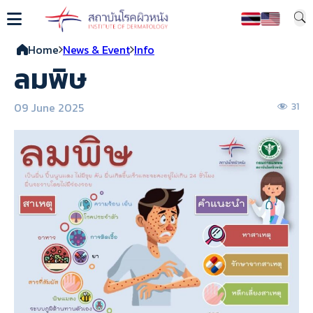
Home
News & Event
Info
ลมพิษ
09 June 2025
31