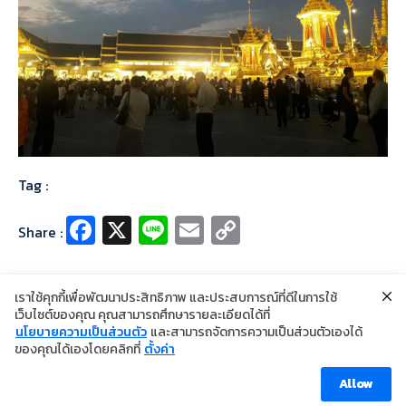
Tag :
Fa
X
Li
E
C
Share :
ce
n
m
o
b
e
ai
p
เราใช้คุกกี้เพื่อพัฒนาประสิทธิภาพ และประสบการณ์ที่ดีในการใช้
o
l
y
เว็บไซต์ของคุณ คุณสามารถศึกษารายละเอียดได้ที่
นโยบายความเป็นส่วนตัว
และสามารถจัดการความเป็นส่วนตัวเองได้
o
Li
©2024 Copyright Institute of Dermatology Thailand
ของคุณได้เองโดยคลิกที่
ตั้งค่า
นโยบายการคุ้มครองข้อมูลส่วนบุคคล
k
n
นโยบายคุกกี้
ข้อตกลงการใช้งาน
Allow
k
Visitor [ahc_total_visits]