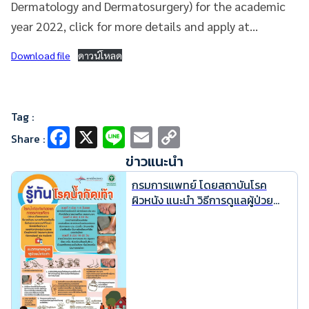
Dermatology and Dermatosurgery) for the academic
year 2022, click for more details and apply at…
Download file
ดาวน์โหลด
Tag :
Fa
X
Li
E
C
Share :
ce
n
m
o
ข่าวแนะนำ
b
e
ai
p
กรมการแพทย์ โดยสถาบันโรค
o
l
y
ผิวหนัง แนะนำ วิธีการดูแลผู้ป่วย
“โรคน้ำกัดเท้า” ในพื้นที่อุทกภัย หรือ
o
Li
มีน้ำท่วมขัง ซึ่งถือเป็นโรคที่
k
n
ประชาชนไม่ควรละเลย และควรมี
ความรู้ความเข้าใจในการดูแลตนเอง
k
อย่างถูกวิธี เพื่อลดการเกิดภาวะ
แทรกซ้อนที่รุนแรงต่างๆ ที่จะตามมา
ได้