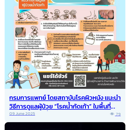
กรมการแพทย์ โดยสถาบันโรคผิวหนัง แนะนำ
วิธีการดูแลผู้ป่วย “โรคน้ำกัดเท้า” ในพื้นที่
อุทกภัย หรือมีน้ำท่วมขัง ซึ่งถือเป็นโรคที่
09 June 2025
79
ประชาชนไม่ควรละเลย และควรมีความรู้