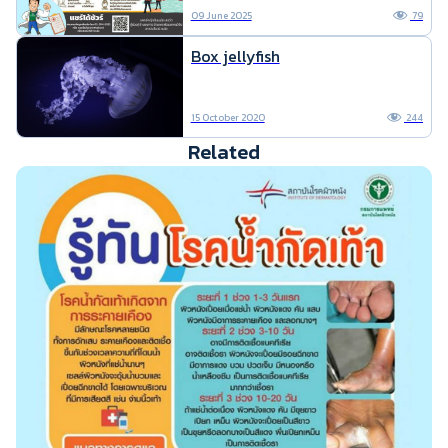
09 June 2025
79
Box jellyfish
15 October 2020
244
Related