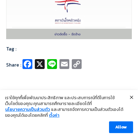
Tag :
Fa
X
Li
E
C
Share :
ce
n
m
o
b
e
ai
p
o
l
y
เราใช้คุกกี้เพื่อพัฒนาประสิทธิภาพ และประสบการณ์ที่ดีในการใช้
o
Li
เว็บไซต์ของคุณ คุณสามารถศึกษารายละเอียดได้ที่
k
n
นโยบายความเป็นส่วนตัว
และสามารถจัดการความเป็นส่วนตัวเองได้
©2024 Copyright Institute of Dermatology Thailand
ของคุณได้เองโดยคลิกที่
ตั้งค่า
นโยบายการคุ้มครองข้อมูลส่วนบุคคล
k
นโยบายคุกกี้
ข้อตกลงการใช้งาน
Allow
Visitor [ahc_total_visits]