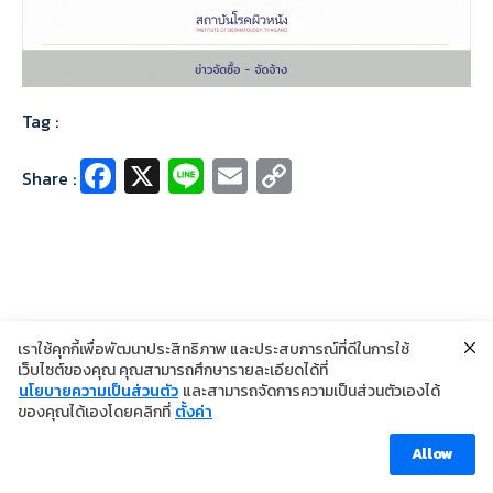
Tag :
Fa
X
Li
E
C
Share :
ce
n
m
o
b
e
ai
p
o
l
y
o
Li
k
n
เราใช้คุกกี้เพื่อพัฒนาประสิทธิภาพ และประสบการณ์ที่ดีในการใช้
เว็บไซต์ของคุณ คุณสามารถศึกษารายละเอียดได้ที่
k
นโยบายความเป็นส่วนตัว
และสามารถจัดการความเป็นส่วนตัวเองได้
©2024 Copyright Institute of Dermatology Thailand
ของคุณได้เองโดยคลิกที่
ตั้งค่า
นโยบายการคุ้มครองข้อมูลส่วนบุคคล
นโยบายคุกกี้
ข้อตกลงการใช้งาน
Allow
Visitor [ahc_total_visits]