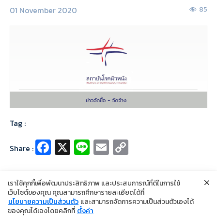
01 November 2020
85
Tag :
Fa
X
Li
E
C
Share :
ce
n
m
o
b
e
ai
p
เราใช้คุกกี้เพื่อพัฒนาประสิทธิภาพ และประสบการณ์ที่ดีในการใช้
o
l
y
เว็บไซต์ของคุณ คุณสามารถศึกษารายละเอียดได้ที่
นโยบายความเป็นส่วนตัว
และสามารถจัดการความเป็นส่วนตัวเองได้
o
Li
©2024 Copyright Institute of Dermatology Thailand
ของคุณได้เองโดยคลิกที่
ตั้งค่า
นโยบายการคุ้มครองข้อมูลส่วนบุคคล