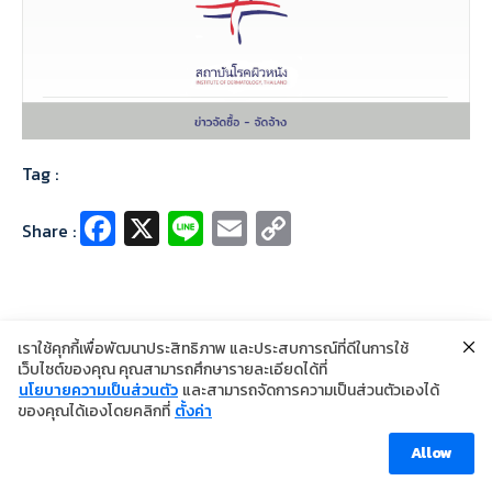
Tag :
Fa
X
Li
E
C
Share :
ce
n
m
o
b
e
ai
p
o
l
y
เราใช้คุกกี้เพื่อพัฒนาประสิทธิภาพ และประสบการณ์ที่ดีในการใช้
o
Li
เว็บไซต์ของคุณ คุณสามารถศึกษารายละเอียดได้ที่
k
n
นโยบายความเป็นส่วนตัว
และสามารถจัดการความเป็นส่วนตัวเองได้
©2024 Copyright Institute of Dermatology Thailand
ของคุณได้เองโดยคลิกที่
ตั้งค่า
นโยบายการคุ้มครองข้อมูลส่วนบุคคล
k
นโยบายคุกกี้
ข้อตกลงการใช้งาน
Allow
Visitor [ahc_total_visits]