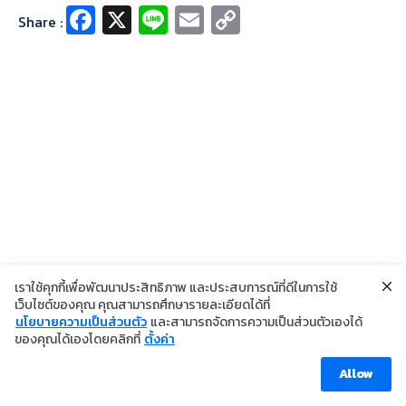
Fa
X
Li
E
C
Share :
ce
n
m
o
b
e
ai
p
o
l
y
o
Li
k
n
k
เราใช้คุกกี้เพื่อพัฒนาประสิทธิภาพ และประสบการณ์ที่ดีในการใช้
เว็บไซต์ของคุณ คุณสามารถศึกษารายละเอียดได้ที่
นโยบายความเป็นส่วนตัว
และสามารถจัดการความเป็นส่วนตัวเองได้
©2024 Copyright Institute of Dermatology Thailand
ของคุณได้เองโดยคลิกที่
ตั้งค่า
นโยบายการคุ้มครองข้อมูลส่วนบุคคล
นโยบายคุกกี้
ข้อตกลงการใช้งาน
Allow
Visitor [ahc_total_visits]