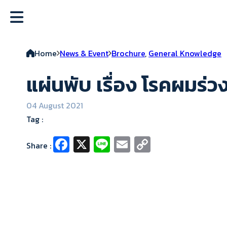
Home
News & Event
Brochure
,
General Knowledge
แผ่นพับ เรื่อง โรคผมร่
04 August 2021
Tag :
Fa
X
Li
E
C
Share :
ce
n
m
o
b
e
ai
p
o
l
y
o
Li
k
n