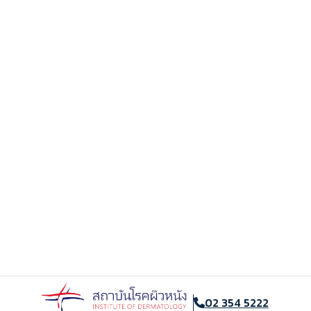
k
02 354 5222