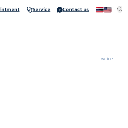
intment
Service
Contact us
107