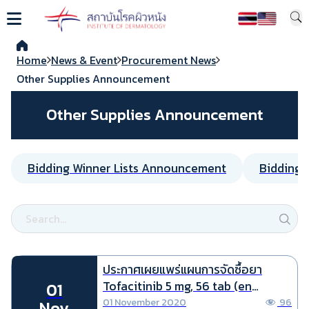
Home
News & Event
Procurement News
Other Supplies Announcement
Other Supplies Announcement
Bidding Winner Lists Announcement
Bidding/
ประกาศเผยแพร่แผนการจัดซื้อยา
Tofacitinib 5 mg, 56 tab (en
01
translation)
01 November 2020
96
Nov