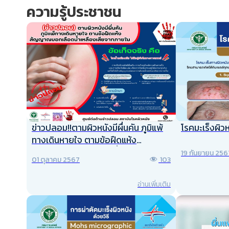
ความรู้ประชาชน
โรคมะเร็งผิว
ข่าวปลอม!!ตามผิวหนังมีผื่นคัน ภูมิแพ้
ทางเดินหายใจ ตามข้อฝืดแห้ง
สัญญาณบ่งบอกเลือดน้ำเหลืองเสีย
19 กันยายน 256
01 ตุลาคม 2567
103
จากภายใน
อ่านเพิ่มเติม