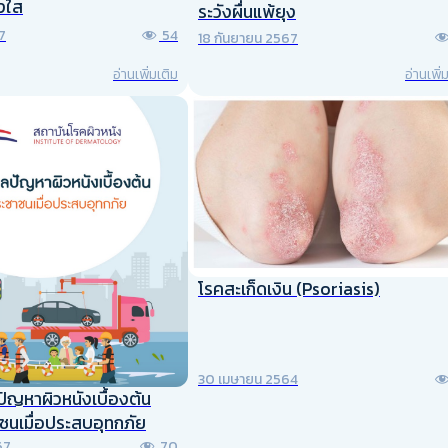
งใส
ระวังผื่นแพ้ยุง
7
54
18 กันยายน 2567
อ่านเพิ่มเติม
อ่านเพิ่
โรคสะเก็ดเงิน (Psoriasis)
30 เมษายน 2564
ปัญหาผิวหนังเบื้องต้น
ชนเมื่อประสบอุทกภัย
67
70