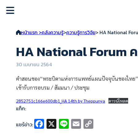
หน้าแรก >
คลังความรู้
>
ความรู้การวิจัย
> HA National Forum
HA National Forum ครั
30 เมษายน 2564
คำสอนของ“พระบิดาแห่งการแพทย์แผนปัจจุบันของไทย”งานวิ
เข้ารับการอบรม / สัมมนา / ประชุม
2852751c166e600db1_HA 14th by Theppunya
ดาวน์โหลด
แท็ก:
Fa
X
Li
E
C
แชร์ข่าว:
ce
n
m
o