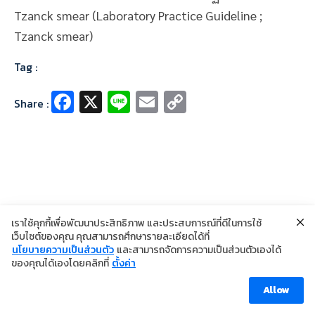
Tzanck smear (Laboratory Practice Guideline ;
Tzanck smear)
Tag :
Fa
X
Li
E
C
Share :
ce
n
m
o
b
e
ai
p
o
l
y
o
Li
k
n
เราใช้คุกกี้เพื่อพัฒนาประสิทธิภาพ และประสบการณ์ที่ดีในการใช้
k
เว็บไซต์ของคุณ คุณสามารถศึกษารายละเอียดได้ที่
นโยบายความเป็นส่วนตัว
และสามารถจัดการความเป็นส่วนตัวเองได้
©2024 Copyright Institute of Dermatology Thailand
ของคุณได้เองโดยคลิกที่
ตั้งค่า
นโยบายการคุ้มครองข้อมูลส่วนบุคคล
นโยบายคุกกี้
ข้อตกลงการใช้งาน
Allow
Visitor [ahc_total_visits]