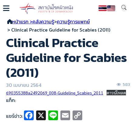
หน้าแรก >
คลังความรู้
>
ความรู้การแพทย์
> Clinical Practice Guideline for Scabies (2011)
Clinical Practice
Guideline for Scabies
(2011)
30 เมษายน 2564
583
690355388a2492069_008-Guideline_Scabies_2011
ดาวน์โหลด
แท็ก:
Fa
X
Li
E
C
แชร์ข่าว:
ce
n
m
o
b
e
ai
p