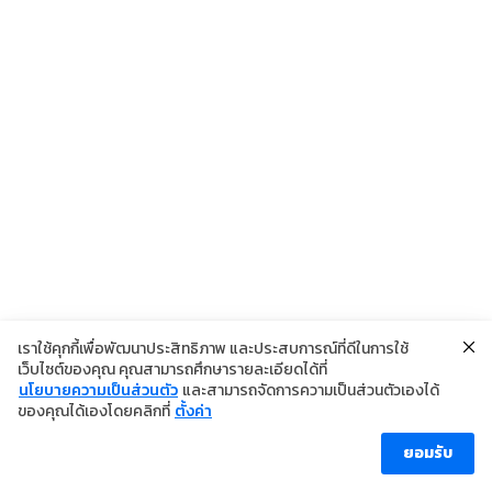
o
l
y
o
Li
k
n
k
เราใช้คุกกี้เพื่อพัฒนาประสิทธิภาพ และประสบการณ์ที่ดีในการใช้
เว็บไซต์ของคุณ คุณสามารถศึกษารายละเอียดได้ที่
นโยบายความเป็นส่วนตัว
และสามารถจัดการความเป็นส่วนตัวเองได้
©2024 Copyright Institute of Dermatology Thailand
ของคุณได้เองโดยคลิกที่
ตั้งค่า
นโยบายการคุ้มครองข้อมูลส่วนบุคคล
นโยบายคุกกี้
ข้อตกลงการใช้งาน
ยอมรับ
ผู้เข้าชม [ahc_total_visits]